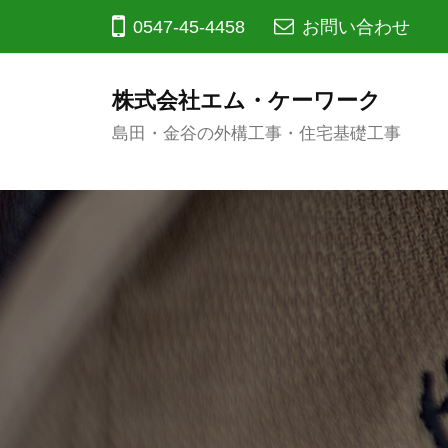
コ
0547-45-4458
お問い合わせ
ン
テ
株式会社エム・ケーワーク
ン
島田・金谷の外構工事・住宅基礎工事
ツ
へ
ス
キ
ッ
プ