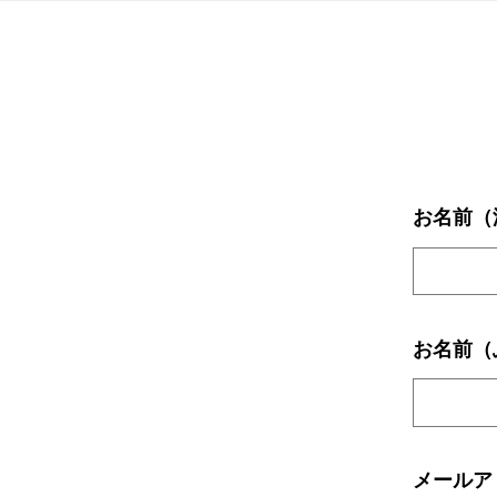
お
問
い
お名前（
合
わ
お名前（
せ
3
月
メールア
3,