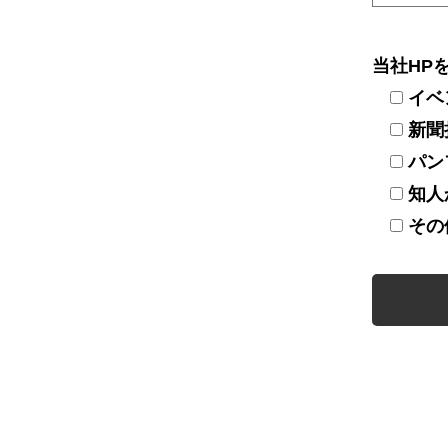
当社HP
イベ
新聞
パン
知人
その