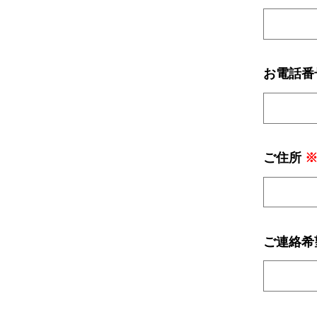
2023
by
kanri_un_mk
お電話番
ご住所
ご連絡希