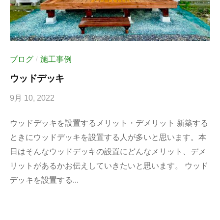
ブログ
施工事例
/
ウッドデッキ
9月 10, 2022
b
y
ウッドデッキを設置するメリット・デメリット 新築する
k
ときにウッドデッキを設置する人が多いと思います。本
e
日はそんなウッドデッキの設置にどんなメリット、デメ
i
リットがあるかお伝えしていきたいと思います。 ウッド
-
デッキを設置する...
b
l
o