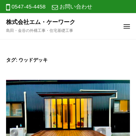
ニ
コ
0547-45-4458
お問い合わせ
ュ
ー
ン
株式会社エム・ケーワーク
テ
メ
島田・金谷の外構工事・住宅基礎工事
ン
ニ
ュ
ツ
ー
へ
タグ:
ウッドデッキ
ス
キ
ッ
プ