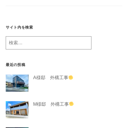
g
サイト内を検索
検
索:
最近の投稿
A様邸 外構工事
M様邸 外構工事