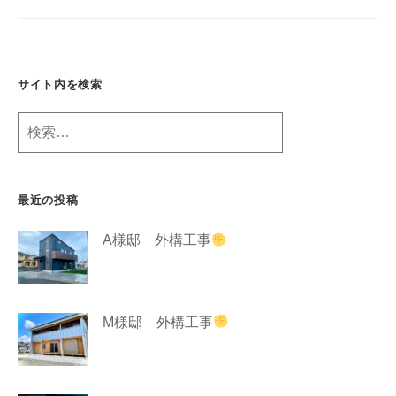
g
サイト内を検索
検
索:
最近の投稿
A様邸 外構工事
M様邸 外構工事