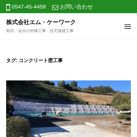
ニ
コ
0547-45-4458
お問い合わせ
ュ
ー
ン
株式会社エム・ケーワーク
テ
メ
島田・金谷の外構工事・住宅基礎工事
ン
ニ
ュ
ツ
ー
へ
タグ:
コンクリート壁工事
ス
キ
ッ
プ