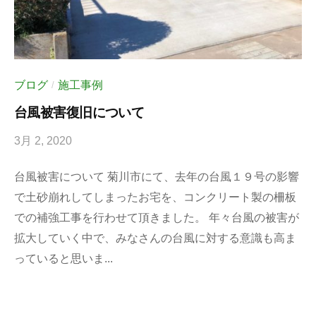
ブログ
施工事例
/
台風被害復旧について
3月 2, 2020
b
y
台風被害について 菊川市にて、去年の台風１９号の影響
k
で土砂崩れしてしまったお宅を、コンクリート製の柵板
e
での補強工事を行わせて頂きました。 年々台風の被害が
i
拡大していく中で、みなさんの台風に対する意識も高ま
-
っていると思いま...
b
l
o