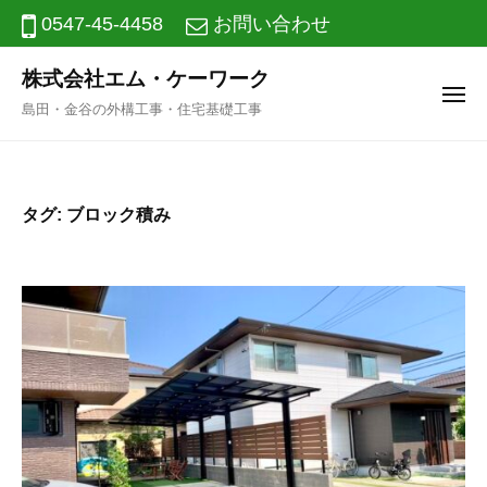
ニ
コ
0547-45-4458
お問い合わせ
ュ
ー
ン
株式会社エム・ケーワーク
テ
メ
島田・金谷の外構工事・住宅基礎工事
ン
ニ
ュ
ツ
ー
へ
タグ:
ブロック積み
ス
キ
ッ
プ