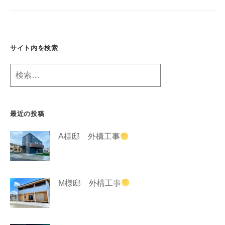
g
サイト内を検索
検
索:
最近の投稿
A様邸 外構工事
M様邸 外構工事