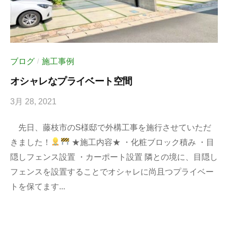
ブログ
施工事例
/
オシャレなプライベート空間
3月 28, 2021
b
y
先日、藤枝市のS様邸で外構工事を施行させていただ
k
きました！
★施工内容★ ・化粧ブロック積み ・目
e
隠しフェンス設置 ・カーポート設置 隣との境に、目隠し
i
フェンスを設置することでオシャレに尚且つプライベー
-
トを保てます...
b
l
o